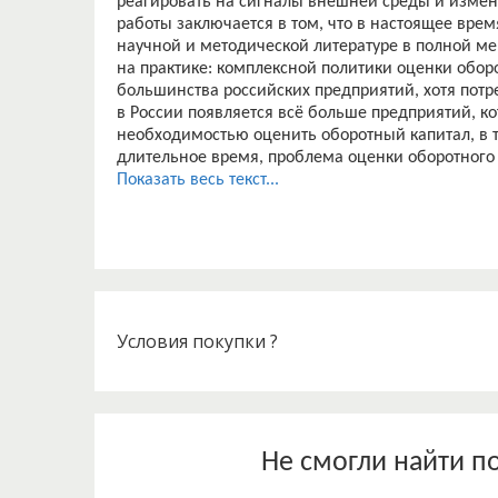
реагировать на сигналы внешней среды и измен
работы заключается в том, что в настоящее вр
научной и методической литературе в полной ме
на практике: комплексной политики оценки обор
большинства российских предприятий, хотя потр
в России появляется всё больше предприятий, к
необходимостью оценить оборотный капитал, в т
длительное время, проблема оценки оборотного к
усложнившейся экономической ситуации как в РФ
Показать весь текст...
Предметом исследования этой работы является 
предприятия.
Объектом исследования является совокупность 
«Магнитогорский металлургический комбинат».
Цель данной курсовой работы следующая: изучен
аспектов проведения оценки оборотного капита
проблем и определение направлений совершенст
Условия покупки ?
промышленного предприятия.
Стоит отметить, что для достижения поставлен
- Изучить теоретические подходы к определению
- Изучить методические аспекты оценки оборотн
- Дать организационно-экономическую характер
Не смогли найти п
комбинат»;
- Рассчитать показатели эффективности использо