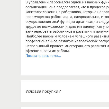
В управлении персоналом одной из важных функ
организации, она предполагает, что в процессе
капиталовложения в работников, которые напра
преимущества работника, а, следовательно, и к
осуществления этой функции организации следуе
трудовые возможности и дать им оценку, как уп
заинтересовать работников в развитии и приум
Наиболее важным условием успешного развития 
профессиональное развитие человеческих ресурс
непрерывный процесс многогранного развития л
эффективности их работы.
Перед руководителями и службой управления пе
Показать весь текст...
управление развитием карьеры сотрудников, вед
исполнителя.
Актуальность: В настоящее время, руководител
повышения эффективности работников, в соотве
важные вопросы по поводу управления развити
потенциала организации, тем самым достигаютс
максимальной прибыли и снижение затрат.
Условия покупки ?
Так, сейчас на первый план выдвигается систем
организации. Для анализа эффективности работ
внимание на то, на сколько полно используются