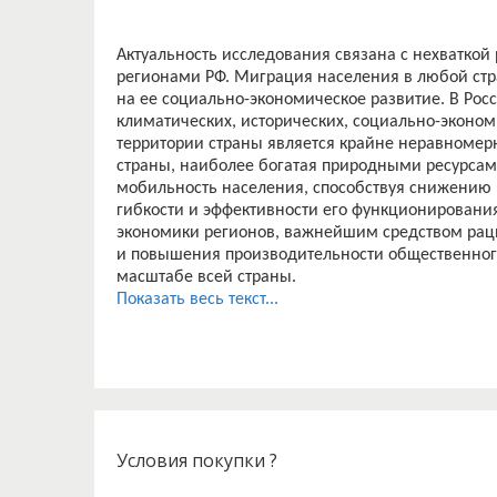
Актуальность исследования связана с нехваткой
регионами РФ. Миграция населения в любой ст
на ее социально-экономическое развитие. В Рос
климатических, исторических, социально-эконом
территории страны является крайне неравномер
страны, наиболее богатая природными ресурсами
мобильность населения, способствуя снижению 
гибкости и эффективности его функционирования
экономики регионов, важнейшим средством рац
и повышения производительности общественного 
масштабе всей страны.
В то же время, в конце 90-х годов в России про
Показать весь текст...
внутренних миграционных потоков.
С одной стороны, началась массовая концентра
европейской части страны, Поволжье, на Северн
Сибири, т.е. в густонаселенных регионах с дост
экономического развития.
С другой стороны, начался выезд населения из р
активно выезжает население трудоспособных возр
Условия покупки ?
численность населения, но и ухудшается его де