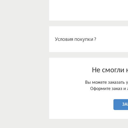
столкнулась с результатом демогра
возрасте.
Таким образом, все вышесказанное 
работы: «Особенности спроса, пред
Условия покупки ?
Не смогли 
Вы можете заказать у
Оформите заказ и 
ЗА