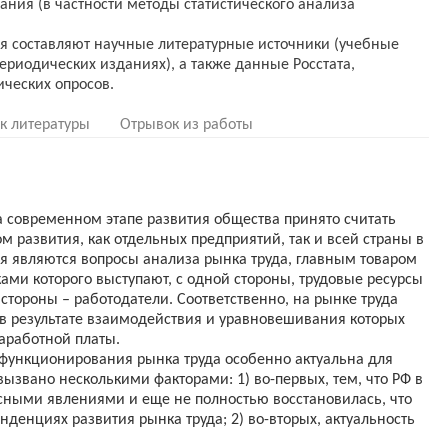
ания (в частности методы статистического анализа
 составляют научные литературные источники (учебные
ериодических изданиях), а также данные Росстата,
к литературы
Отрывок из работы
а современном этапе развития общества принято считать
 развития, как отдельных предприятий, так и всей страны в
я являются вопросы анализа рынка труда, главным товаром
ками которого выступают, с одной стороны, трудовые ресурсы
 стороны – работодатели. Соответственно, на рынке труда
в результате взаимодействия и уравновешивания которых
аработной платы.
функционирования рынка труда особенно актуальна для
вызвано несколькими факторами: 1) во-первых, тем, что РФ в
исными явлениями и еще не полностью восстановилась, что
нденциях развития рынка труда; 2) во-вторых, актуальность
ынке труда обусловлена тем, что сегодня экономика России