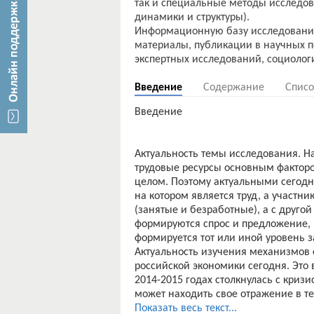
так и специальные методы исследов
динамики и структуры).
Информационную базу исследования
материалы, публикации в научных п
Введение
Содержание
Списо
Введение
Актуальность темы исследования. Н
трудовые ресурсы основным фактором
целом. Поэтому актуальными сегодн
на котором является труд, а участни
(занятые и безработные), а с другой
формируются спрос и предложение, 
формируется тот или иной уровень з
Актуальность изучения механизмов 
российской экономики сегодня. Это 
2014-2015 годах столкнулась с криз
может находить свое отражение в те
изучения спроса и предложения на р
Показать весь текст...