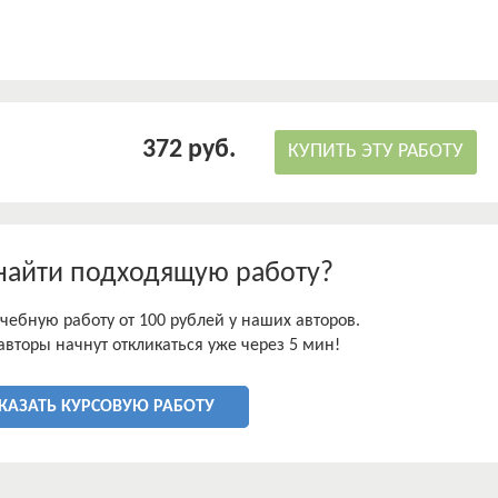
фического кризиса – дефицитом населения в трудоспособном
свидетельствует об актуальности темы данной курсовой
ложения и формирования заработной платы на российском
372 руб.
КУПИТЬ ЭТУ РАБОТУ
найти подходящую работу?
чебную работу от 100 рублей у наших авторов.
авторы начнут откликаться уже через 5 мин!
КАЗАТЬ КУРСОВУЮ РАБОТУ