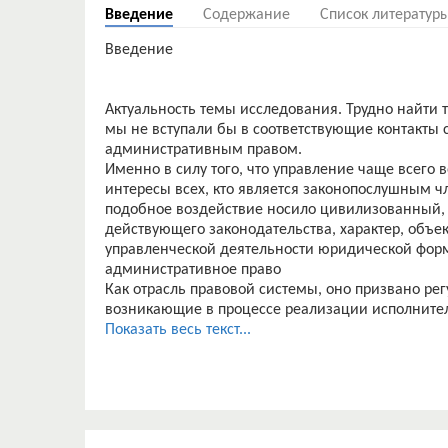
Введение
Содержание
Список литератур
Введение
Актуальность темы исследования. Трудно найти т
мы не вступали бы в соответствующие контакты с
административным правом.
Именно в силу того, что управление чаще всего
интересы всех, кто является законопослушным чл
подобное воздействие носило цивилизованный, 
действующего законодательства, характер, объ
управленческой деятельности юридической форм
административное право
Как отрасль правовой системы, оно призвано ре
возникающие в процессе реализации исполнитель
управления. Оно по своей изначальной сути явл
Показать весь текст...
правом.
Административное право, будучи по своей сути п
внутригосударственного, управления, окружает н
мы это или нет. Но дело не только в его ощуще
необходимости устанавливаемых его нормами п