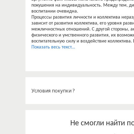
покушения на индивидуальность. Между тем, ди
воспитании очевидна.
Процессы развития личности и коллектива нераз
зависит от развития коллектива, его уровня раз
межличностных отношений. С другой стороны, ак
физического и умственного развития, их возмож
воспитательную силу и воздействие коллектива.
выражено тем ярче, чем более активны члены ко
Показать весь текст...
индивидуальные возможности в жизни коллектив
Развитие творческой индивидуальности детей и 
самостоятельности и творческой активности внут
коллективной общественно-полезной деятельност
его влияние, оказываемое на коллектив. И наобо
влияние коллектива на развитие его самостоятел
Коллектив во многом определяет отношение школ
Условия покупки ?
направляет процесс формирования его творческ
человека в коллективе разностороннее, пережив
ответственнее. В то же самое время сила и красо
нравственных качеств, индивидуальной яркости 
В.А Сухомлинский писал, что духовный мир кол
Не смогли найти п
благодаря взаимному влиянию. Человек много чер
нет многогранного духовно богатого мира соста