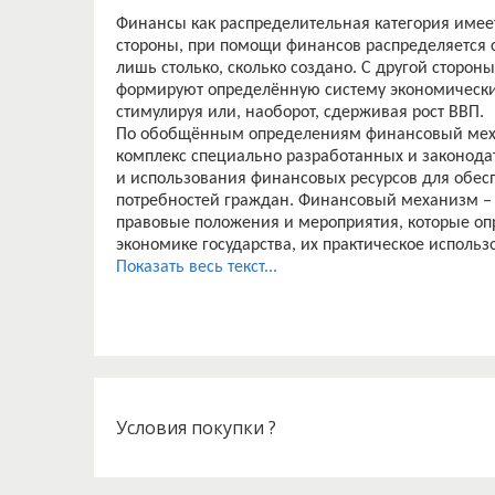
Финансы как распределительная категория имее
стороны, при помощи финансов распределяется 
лишь столько, сколько создано. С другой сторо
формируют определённую систему экономических
стимулируя или, наоборот, сдерживая рост ВВП.
По обобщённым определениям финансовый меха
комплекс специально разработанных и законода
и использования финансовых ресурсов для обес
потребностей граждан. Финансовый механизм – э
правовые положения и мероприятия, которые о
экономике государства, их практическое испол
соответствующими программами целей и задач.
Показать весь текст...
Формирование и использование фондов финансо
общегосударственных потребностей, а также пот
населения осуществляются на основании соотве
основой для разработки методических положени
мобилизации и использования этих ресурсов, о
участие в этих процессах и др.
Финансовый механизм является составной часть
Условия покупки ?
однако это специфическая составляющая, котора
не только хозяйственного механизма в частности
специфика заключается в том, что при помощи ф