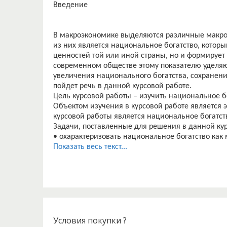
Введение
В макроэкономике выделяются различные макро
из них является национальное богатство, которы
ценностей той или иной страны, но и формирует 
современном обществе этому показателю уделя
увеличения национального богатства, сохранени
пойдет речь в данной курсовой работе.
Цель курсовой работы – изучить национальное б
Объектом изучения в курсовой работе является
курсовой работы является национальное богатст
Задачи, поставленные для решения в данной кур
• охарактеризовать национальное богатство как
• изучить и проанализировать структуру национ
Показать весь текст...
• определить пути увеличения национального бо
Федерации.
Проблема национального богатства наиболее ак
безрассудное использование богатств нации зн
благополучие всей страны. И лишь подробное из
состава в целом поможет в будущем предотврати
экономику России на новый уровень.
Условия покупки ?