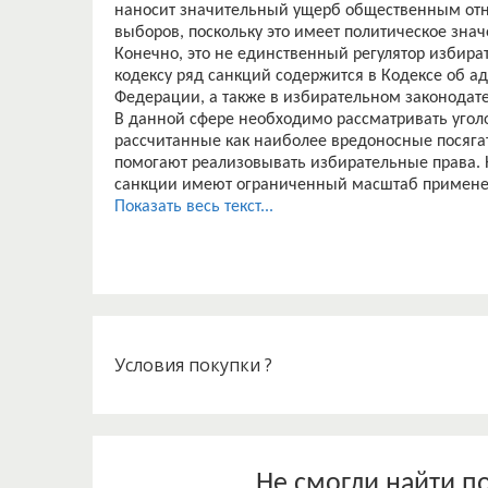
наносит значительный ущерб общественным отн
выборов, поскольку это имеет политическое значе
Конечно, это не единственный регулятор избира
кодексу ряд санкций содержится в Кодексе об 
Федерации, а также в избирательном законодате
В данной сфере необходимо рассматривать уголо
рассчитанные как наиболее вредоносные посяга
помогают реализовывать избирательные права. Н
санкции имеют ограниченный масштаб применен
наказываются избирательным правом или КоАП.
Показать весь текст...
Данная тема актуальна, так как в нашей стране ч
самые важные президентские выборы в Российс
Для того, чтобы выборы были признаны законн
свободными, справедливыми и подлинными.
Свободные -это, когда на избирателя не оказыва
соблюдается все права гражданина.
Справедливые -это значит, что голосование про
Условия покупки ?
нужно, чтобы выборы эффективно защищали, как 
подсчета голосов.
Подлинные выборы предполагают реализацию г
других прав. Подлинные выборы обеспечивают и
политического плюрализма.
Не смогли найти п