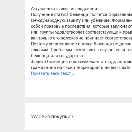
Актуальность темы исследования.
Получение статуса беженца является формальн
международную защиту или убежище. Формально
собой правовые последствия, которые заключают
или группы удовлетворяет соответствующим пра
как только его положение начинает соответство
Поэтому установление статуса беженца не делае
таковым. Проблемы возникают в случае, если гос
беженца или государства
Защита беженцев подразумевает отнюдь не тольк
гражданина на своей территории и не высылать е
Как и всякий формальный статус, статус лица,
Показать весь текст...
прав и обязанностей, совокупность которых хар
государстве, а также характер взаимоотношений
правовую связь индивида с государством опреде
гражданства гарантирует человеку защиту со сто
прав, предоставляемых данным государством.
Специфика правового положения беженца определ
принадлежности не гарантирует ему важнейшие п
Условия покупки ?
причиной бегства и поиска защиты у другого госу
гуманитарных соображений предоставляет инос