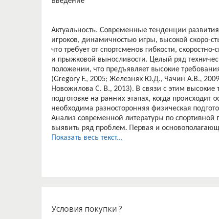
Введение
Актуальность. Современные тенденции развития
игроков, динамичностью игры, высокой скоро-
что требует от спортсменов гибкости, скоростно
и прыжковой выносливости. Целый ряд техничес
положении, что предъявляет высокие требования
(Gregory F., 2005; Железняк Ю.Д., Чачин А.В., 200
Новожилова С. В., 2013). В связи с этим высоки
подготовке на ранних этапах, когда происходит 
необходима разносторонняя физическая подгото
Анализ современной литературы по спортивной 
выявить ряд проблем. Первая и основополагающ
двигательно-координационных способ-ностей но
Показать весь текст...
посвященных этой проблематике, доказывает, ч
координационной подготовки отличаются более
показателями (Blume D.D., 1982; Тополь А.И., 20
специализации – выделяется многими специалист
Вертелко В.Н., 2009; Глебко Т.В., 2012; Пашкова Н
технических приёмов при ранней специализации
мастерства на следующих этапах подготовки (Рыца
Условия покупки ?
Следующая проблема – это ориентирование уче