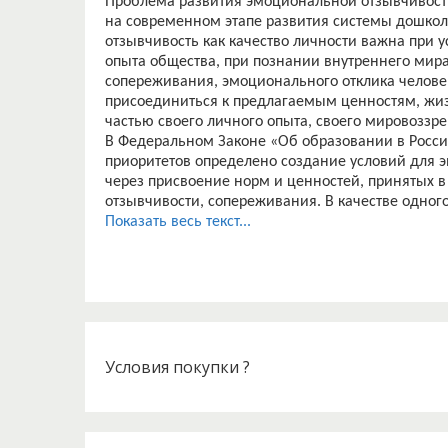
Проблема развития эмоциональной отзывчивост
на современном этапе развития системы дошко
отзывчивость как качество личности важна при 
опыта общества, при познании внутреннего мира
сопереживания, эмоционального отклика человек
присоединиться к предлагаемым ценностям, жи
частью своего личного опыта, своего мировоззре
В Федеральном Законе «Об образовании в Росс
приоритетов определено создание условий для 
через присвоение норм и ценностей, принятых 
отзывчивости, сопереживания. В качестве одно
государственном образовательном стандарте до
Показать весь текст...
социально-коммуникативное развитие, которое 
интеллекта, эмоциональной отзывчивости, сопер
Дошкольный возраст является наиболее благоп
отзывчивости детей, поскольку именно в этом в
По мнению психологов в дошкольном возрасте ф
духовно-нравственными устоями, эстетическим 
возрасте необходимо учить душу трудиться: сопе
Условия покупки ?
мыслям, настроениям, эмоционально откликатьс
В литературе по дошкольному воспитанию эмоци
позиции нравственного воспитания и определяе
другого человека, как основная форма проявле