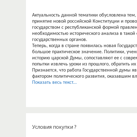
Актуальность данной тематики обусловлена тем,
принятие новой российской Конституции и про
государством с республиканской формой правлен
необходимостью исторического анализа в такой 
государственных органов.
Теперь, когда в стране появилась новая Государс
большое практическое значение. Политики, учен
историю царской Думы, сопоставляют ее с совре
попытки извлечь уроки из прошлого, обратить и
Признается, что работа Государственной думы я
фактором политического развития, оказавшим в
Исторические традиции проявляются не только 
Показать весь текст...
Они бывают связаны, в частности, с особенност
может существовать в различных формах (напри
республика). Иными словами, конкретные услов
органов страны формируются под воздействием
роль в этом играют накопленный опыт, устойчив
Условия покупки ?