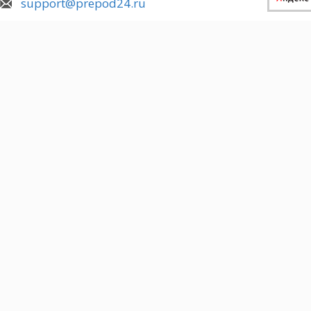
support@prepod24.ru
правонарушений, вызвал острую необходимость 
прокурорского надзора за исполнением законов 
контроля.
Решение указанных вопросов требует системног
прокурорской деятельности в их единстве, взаи
взаимодополняемости по различным направлени
свете задачи построения правового государства
разработанная научная концепция дальнейшего