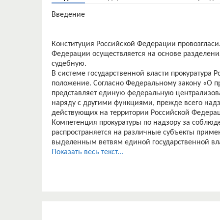
Введение
Конституция Российской Федерации провозгласил
Федерации осуществляется на основе разделени
судебную.
В системе государственной власти прокуратура
положение. Согласно Федеральному закону «О п
представляет единую федеральную централизов
наряду с другими функциями, прежде всего надз
действующих на территории Российской Федера
Компетенция прокуратуры по надзору за соблюд
распространяется на различные субъекты примен
выделенным ветвям единой государственной влас
распространяется также и на органы местного с
Показать весь текст...
не входят в систему органов государственной власт
В целях обеспечения верховенства закона, единс
свобод человека и гражданина, а также охраняе
прокуратура Российской Федерации осуществляет
соблюдением прав и свобод человека и гражда
государственными комитетами, службами и ин