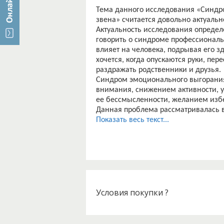
Тема данного исследования «Синдр
звена» считается довольно актуальн
Актуальность исследования определе
говорить о синдроме профессиональ
влияет на человека, подрывая его зд
хочется, когда опускаются руки, пе
раздражать родственники и друзья.
Синдром эмоционального выгорания 
внимания, снижением активности, у
ее бессмысленности, желанием избеж
Данная проблема рассматривалась в т
ученых в трудах С. Джексона, К. Масл
Показать весь текст...
Понятие «эмоциональное выгорание
вынyждeнных вo вpeмя выпoлнeния 
пpeдлoжeн aмepикaнcким пcихиaтpoм
психического и физического истоще
неразрешенного стресса на рабочем
В современном мире человек вынужд
Профессиональная деятельность со
Условия покупки ?
насыщенность и высокий процент ф
требований, которые непрерывно с
Наше чувство контроля над тем, чт