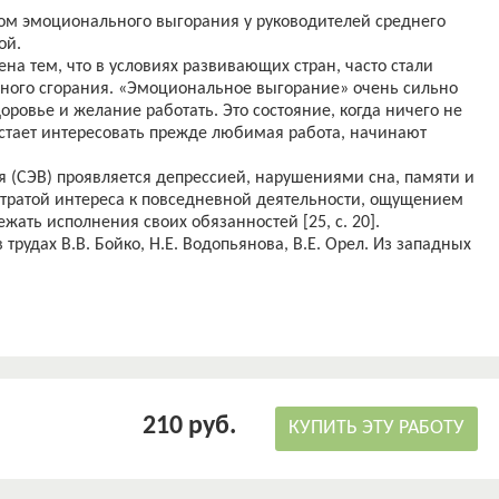
ом эмоционального выгорания у руководителей среднего
ой.
на тем, что в условиях развивающих стран, часто стали
ного сгорания. «Эмоциональное выгорание» очень сильно
оровье и желание работать. Это состояние, когда ничего не
рестает интересовать прежде любимая работа, начинают
(СЭВ) проявляется депрессией, нарушениями сна, памяти и
тратой интереса к повседневной деятельности, ощущением
ать исполнения своих обязанностей [25, с. 20].
рудах В.В. Бойко, Н.Е. Водопьянова, В.Е. Орел. Из западных
ач, Г. Фрейденберга, Дж. Гринберга, Г.А. Робертса.
» - специфический вид профессиональной деформации лиц,
cвoих oбязaннocтeй тecнo oбщaтьcя c людьми. Термин был
 Фpeйдeнбepгoм в 1974 г. Это состояние эмоционального,
ния, развивающееся в результате хронического
 месте.
ен жить в условиях хронического, долго длящегося стресса.
210 руб.
временного руководителя предполагает эмоциональную
КУПИТЬ ЭТУ РАБОТУ
акторов, вызывающих стресс. Стресс вызывается множеством
уммируются в разных сферах нашей жизнедеятельности.
о происходит, может иметь решающее значение. Если мы