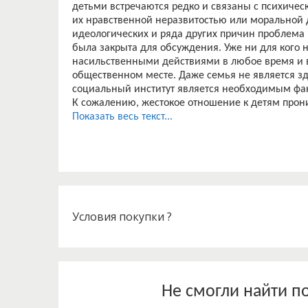
детьми встречаются редко и связаны с психиче
их нравственной неразвитостью или моральной д
идеологических и ряда других причин проблема
была закрыта для обсуждения. Уже ни для кого не
насильственными действиями в любое время и в 
общественном месте. Даже семья не является зд
социальный институт является необходимым фак
К сожалению, жестокое отношение к детям прон
тенденция роста насильственных действий в отн
Показать весь текст...
В 20-х годах ХХ века начала интенсивно развива
основные закономерности развития ребенка в н
которых, несомненно, наиболее значительными с
нормальное развитие ребенка связано с удовлет
познании, общении и содержательной активност
и зарубежных ученых уделялось изучению психол
семье, детском доме, школе, детском саду.
Условия покупки ?
Основы современных научных представлений о 
заложены в 1961 г., когда на ежегодном собра
провел всесторонний анализ синдрома избитого
автор подробно представил педиатрические, пси
юридические аспекты проблемы и впервые приве
Не смогли найти п
распространении насилия над детьми, в том чис