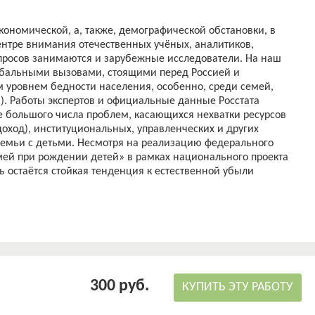
кономической, а, также, демографической обстановки, в
ентре внимания отечественных учёных, аналитиков,
просов занимаются и зарубежные исследователи. На наш
лобальными вызовами, стоящими перед Россией и
 уровнем бедности населения, особенно, среди семей,
 ). Работы экспертов и официальные данные Росстата
 большого числа проблем, касающихся нехватки ресурсов
оход), институциональных, управленческих и других
семьи с детьми. Несмотря на реализацию федерального
ей при рождении детей» в рамках национального проекта
 остаётся стойкая тенденция к естественной убыли
еобходимым поиск новых мер (правового обеспечения,
и семей, имеющих детей. Всё вышесказанное актуализирует
.
бщественные отношения, возникающие в связи с
емьям с детьми.
пособия, как одна из социальных мер поддержки семей с
300 руб.
нки существующей системы поддержки семей с детьми
КУПИТЬ ЭТУ РАБОТУ
одернизации.
 необходимо решение следующих задач: