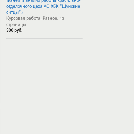
тканей и анализ работы красильно-
отделочного цеха АО ХБК “Шуйские
ситцы”»
Курсовая работа, Разное,
43
страницы
300 руб.