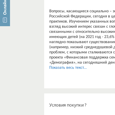
Вопросы, касающиеся социально – э
Российской Федерации, сегодня в ц
практиков. Изучением указанных во
взгляд высокий интерес связан с г
связанными с относительно высоким
имеющих детей (на 2021 год - 23,6%
наглядно показывают существование
(например, низкий среднедушевой д
проблем, с которыми сталкиваются 
проекта «Финансовая поддержка сем
«Демография», на сегодняшний день
населения, что делает ещё более н
Показать весь текст...
инструментального и др.) поддержк
выбранную нами тему исследования
Объектом исследования являются о
назначением и выплатой пособий с
Предметом исследования выступают 
детьми в Российской Федерации.
Цель исследования - на основе оце
Условия покупки ?
сформировать предложения по её м
Для достижения поставленной цели