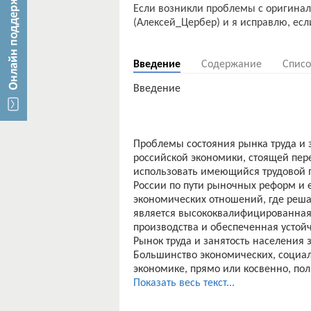
Если возникли проблемы с оригинал
(Алексей_Цербер) и я исправлю, если
Введение
Содержание
Списо
Введение
Проблемы состояния рынка труда и 
российской экономики, стоящей пе
использовать имеющийся трудовой 
России по пути рыночных реформ и
экономических отношений, где реш
является высококвалифицированная,
производства и обеспеченная устой
Рынок труда и занятость населения
Большинство экономических, социа
экономике, прямо или косвенно, по
рынке труда. Являясь неотъемлемым
Показать весь текст...
важную роль в системе воспроизвод