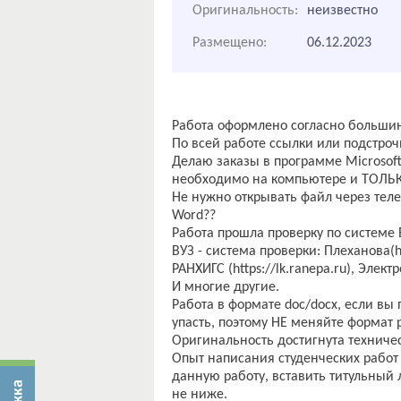
Оригинальность:
неизвестно
Размещено:
06.12.2023
Работа оформлено согласно большин
По всей работе ссылки или подстроч
Делаю заказы в программе Microsoft
необходимо на компьютере и ТОЛЬКО
Не нужно открывать файл через тел
Word??
Работа прошла проверку по системе ЕТ
ВУЗ - система проверки: Плеханова(http
РАНХИГС (https://lk.ranepa.ru), Электр
И многие другие.
Работа в формате doc/docx, если вы
упасть, поэтому НЕ меняйте формат
Оригинальность достигнута техничес
Опыт написания студенческих работ 
данную работу, вставить титульный л
не ниже.