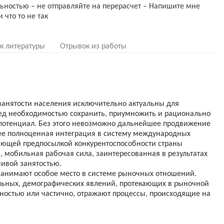
ьностью – не отправляйте на перерасчет – Напишите мне
 что то не так
к литературы
Отрывок из работы
занятости населения исключительно актуальны для
ред необходимостью сохранить, приумножить и рационально
потенциал. Без этого невозможно дальнейшее продвижение
 ее полноценная интеграция в систему международных
ающей предпосылкой конкурентоспособности страны
 мобильная рабочая сила, заинтересованная в результатах
чивой занятостью.
 занимают особое место в системе рыночных отношений.
льных, демографических явлений, протекающих в рыночной
лностью или частично, отражают процессы, происходящие на
 звеном современной экономики, рынок труда играет
ства. Именно на рынке труда происходит купля-продажа