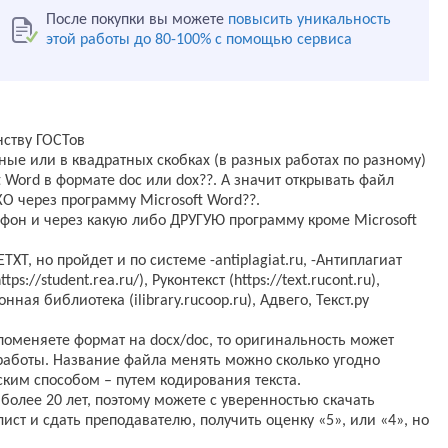
После покупки вы можете
повысить уникальность
этой работы до 80-100% с помощью сервиса
ству ГОСТов
ные или в квадратных скобках (в разных работах по разному)
 Word в формате doc или dox??. А значит открывать файл
 через программу Microsoft Word??.
ефон и через какую либо ДРУГУЮ программу кроме Microsoft
ХТ, но пройдет и по системе -antiplagiat.ru, -Антиплагиат
s://student.rea.ru/), Руконтекст (https://text.rucont.ru),
онная библиотека (ilibrary.rucoop.ru), Адвего, Текст.ру
 поменяете формат на docx/doc, то оригинальность может
 работы. Название файла менять можно сколько угодно
ким способом – путем кодирования текста.
более 20 лет, поэтому можете с уверенностью скачать
ист и сдать преподавателю, получить оценку «5», или «4», но