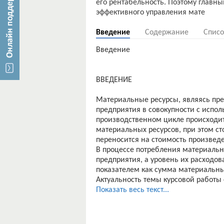
его рентабельность. Поэтому главн
Введение
Содержание
Списо
Введение
ВВЕДЕНИЕ
Материальные ресурсы, являясь пр
предприятия в совокупности с испол
производственном цикле происходит
материальных ресурсов, при этом с
переносится на стоимость произведе
В процессе потребления материаль
предприятия, а уровень их расходо
показателем как сумма материальных
Актуальность темы курсовой работы 
используемые при производстве това
Показать весь текст...
статьей затрат, поэтому рациональ
ресурсов предотвращает излишние з
его рентабельность. Поэтому главн