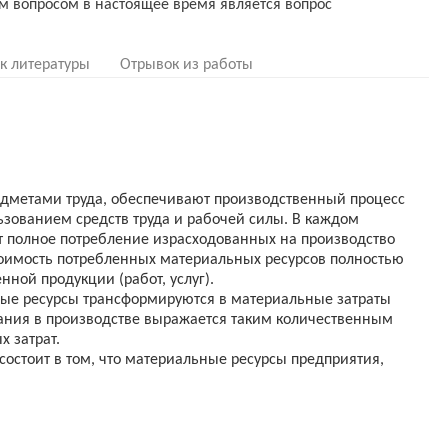
ым вопросом в настоящее время является вопрос
к литературы
Отрывок из работы
едметами труда, обеспечивают производственный процесс
ьзованием средств труда и рабочей силы. В каждом
 полное потребление израсходованных на производство
тоимость потребленных материальных ресурсов полностью
нной продукции (работ, услуг).
ные ресурсы трансформируются в материальные затраты
вания в производстве выражается таким количественным
 затрат.
состоит в том, что материальные ресурсы предприятия,
ров и услуг, являются как правило наиболее значимой
ное и эффективное использование именно материальных
атраты, а следовательно, повышает прибыль предприятия и
ым вопросом в настоящее время является вопрос