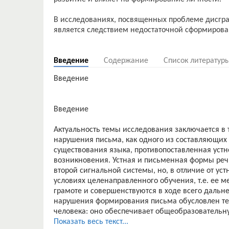
В исследованиях, посвященных проблеме дисгра
является следствием недостаточной сформиров
Введение
Содержание
Список литератур
Введение
Введение
Актуальность темы исследования заключается в 
нарушения письма, как одного из составляющих
существования языка, противопоставленная устн
возникновения. Устная и письменная формы реч
второй сигнальной системы, но, в отличие от ус
условиях целенаправленного обучения, т.е. ее 
грамоте и совершенствуются в ходе всего дальн
нарушения формирования письма обусловлен тем
человека: оно обеспечивает общеобразовательну
развитие и влияет на формирование личности.
Показать весь текст...