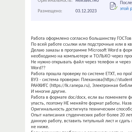
Оригинальность:
неизвестно
После
этой 
Размещено:
03.12.2023
Работа оформлено согласно большинству ГОСТов
По всей работе ссылки или подстрочные или в кв
Делаю заказы в программе Microsoft Word в форм
необходимо на компьютере и ТОЛЬКО через прог
Не нужно открывать файл через телефон и через
Word??
Работа прошла проверку по системе ЕТХТ, но пройд
ВУЗ - система проверки: Плеханова(https://student.r
РАНХИГС (https://lk.ranepa.ru), Электронная библиот
И многие другие.
Работа в формате doc/docx, если вы поменяете ф
упасть, поэтому НЕ меняйте формат работы. Наз
Оригинальность достигнута техническим способо
Опыт написания студенческих работ более 20 лет
данную работу, вставить титульный лист и сдать 
не ниже.