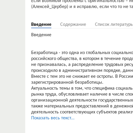
Если возникли проблемы с оригинальностью – н
(Алексей_Цербер) и я исправлю, если что то не т
Введение
Содержание
Список литератур
Введение
Безработица - это одна из глобальных социальн
российского общества, в котором в течение пр
не признавалась, а распределение трудовых рес
происходило в административном порядке, данн
Вместе с тем это не снижает ее остроты. В Росс
зарегистрированной безработицы.
Актуальность темы в том, что специфика социал
рынка труда, обусловливает наличие в числе сп
организационной деятельности государственных 
также материальных предоставлений в денежно
деятельность соответствующих субъектов реали
защиты безработных, посредством которых созд
Показать весь текст...
подходящей работы и перехода в категорию зан
денежной форме (за исключением стипендии, в