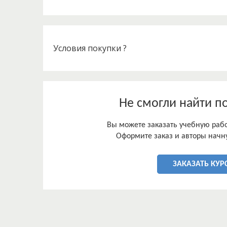
профессионального обучения по направлению ор
преимущественно в рамках пассивных форм ука
материальной необеспеченности безработного, в
возможности получения подходящей работы. Ср
пособие по безработице.
Условия покупки ?
Не смогли найти п
Вы можете заказать учебную работ
Оформите заказ и авторы начну
ЗАКАЗАТЬ КУР