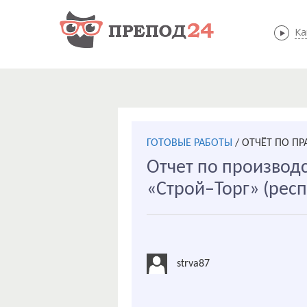
Ка
ГОТОВЫЕ РАБОТЫ
/
ОТЧЁТ ПО П
Отчет по производс
«Строй–Торг» (респ
strva87