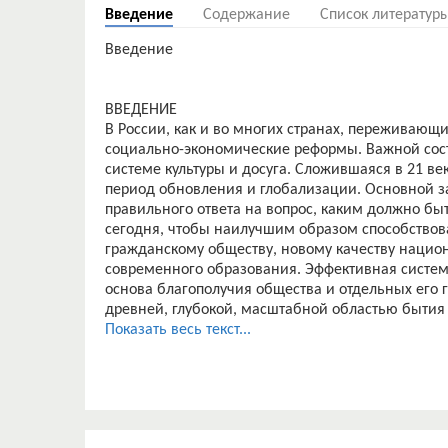
Введение
Содержание
Список литератур
Введение
ВВЕДЕНИЕ
В России, как и во многих странах, переживаю
социально-экономические реформы. Важной сос
системе культуры и досуга. Сложившаяся в 21 в
период обновления и глобализации. Основной з
правильного ответа на вопрос, каким должно бы
сегодня, чтобы наилучшим образом способство
гражданскому обществу, новому качеству нацио
современного образования. Эффективная система
основа благополучия общества и отдельных его г
древней, глубокой, масштабной областью бытия
другими сферами общественной жизни: экономик
Показать весь текст...
производства, так и духовной жизни. Она ближе