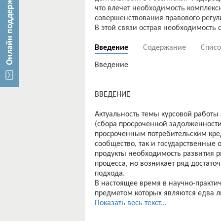
что влечет необходимость комплекс
совершенствования правового регул
Введение
Содержание
Списо
Введение
ВВЕДЕНИЕ
Актуальность темы курсовой работы з
(сбора просроченной задолженности
просроченным потребительским кред
сообщество, так и государственные 
продукты необходимость развития ры
процесса, но возникает ряд достато
подхода.
В настоящее время в научно-практи
предметом которых являются едва л
Актуальность обусловлена несоверш
Показать весь текст...
деятельности в Российской Федера