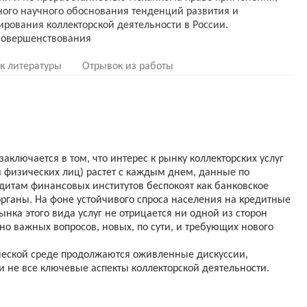
ного научного обоснования тенденций развития и
ирования коллекторской деятельности в России.
к литературы
Отрывок из работы
аключается в том, что интерес к рынку коллекторских услуг
 физических лиц) растет с каждым днем, данные по
итам финансовых институтов беспокоят как банковское
органы. На фоне устойчивого спроса населения на кредитные
нка этого вида услуг не отрицается ни одной из сторон
чно важных вопросов, новых, по сути, и требующих нового
ческой среде продолжаются оживленные дискуссии,
и не все ключевые аспекты коллекторской деятельности.
енством правового регулирования коллекторской
ции и не проработанностью механизма право применения,