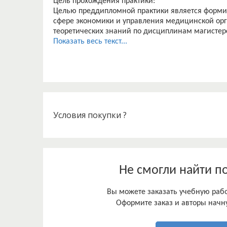
Цель прохождения практики:
Целью преддипломной практики является форми
сфере экономики и управления медицинской ор
теоретических знаний по дисциплинам магисте
инструментарием науки для поиска и интерпрет
Показать весь текст...
процессе принятия экономических решений по 
Преддипломная практика призвана обеспечить т
практической подготовкой магистров, дать опыт 
специализацией магистерской программы, созда
компетенций.
Задачи практики:
Условия покупки ?
Основной задачей преддипломной практики явля
актуальной научной проблемы, а также подбор
выпускной квалификационной работы.
Задачи практики:
Не смогли найти п
Вы можете заказать учебную работ
Оформите заказ и авторы начну