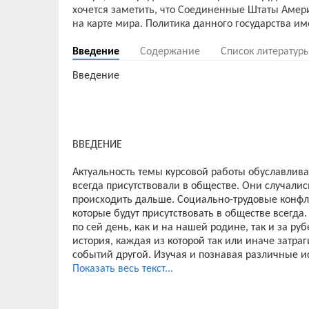
хочется заметить, что Соединенные Штаты Амер
Введение
Содержание
Список литератур
Введение
ВВЕДЕНИЕ
Актуальность темы курсовой работы обуславлива
всегда присутствовали в обществе. Они случалис
происходить дальше. Социально-трудовые конфли
которые будут присутствовать в обществе всегд
по сей день, как и на нашей родине, так и за р
история, каждая из которой так или иначе затра
событий другой. Изучая и познавая различные и
разных странах, т.е. как отечественные, так и 
Показать весь текст...
свои границы и потенциал и использовать полу
совершенствования и анализа текущей ситуации