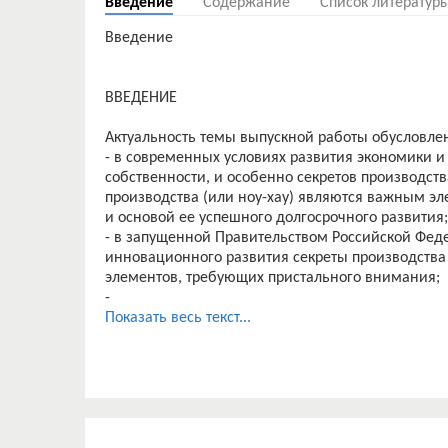
Введение
Содержание
Список литератур
Введение
ВВЕДЕНИЕ
Актуальность темы выпускной работы обусловлен
- в современных условиях развития экономики 
собственности, и особенно секретов производст
производства (или ноу-хау) являются важным э
и основой ее успешного долгосрочного развития;
- в запущенной Правительством Российской Фе
инновационного развития секреты производства 
элементов, требующих пристального внимания;
-
Однако обеспечение своевременной, всесторонн
Показать весь текст...
собственности и создание условий для их сохра
сложностей.