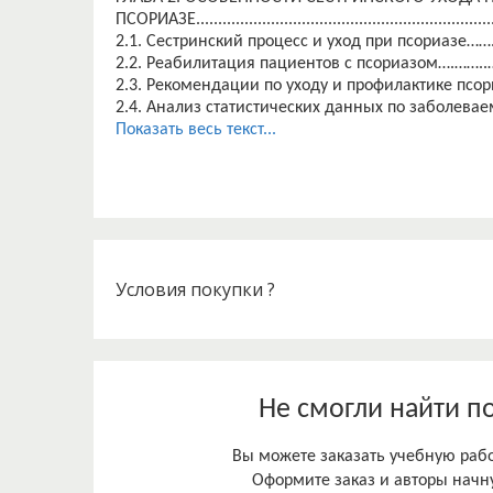
ПСОРИАЗЕ.....................................................................
2.1. Сестринский процесс и уход при псориазе……..
2.2. Реабилитация пациентов с псориазом….……
2.3. Рекомендации по уходу и профилактике псор
2.4. Анализ статистических данных по заболева
району…………………………........…………….……...……40
Показать весь текст...
ЗАКЛЮЧЕНИЕ……………………………………………………………
СПИСОК ИСПОЛЬЗОВАННЫХ ИСТОЧНИКОВ…..……
ПРИЛОЖЕНИЕ А…………………………………………………………….
ПРИЛОЖЕНИЕ Б……………………………………………………….
Условия покупки ?
Не смогли найти п
Вы можете заказать учебную работ
Оформите заказ и авторы начну
ВВЕДЕНИЕ