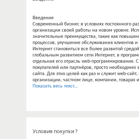
Введение
Современный бизнес в условиях постоянного ра
организации своей работы на новом уровне. Ис
значительные преимущества, такие как повышен
процессов, улучшение обслуживания клиентов и
Интернет становиться все более развитой средо
глобальным развитием сети Интернет, в програ
отдельная его отрасль web-программирование. С
покупателей или партнёров, просто необходимо з
сайта. Для этих целей как раз и служит web-са
организации, частном лице, компании, товарах и
Сайты позволяют хранить, передавать, продават
Показать весь текст...
экрана компьютера.Wide Web - глобальная комп
миллионы сайтов, на которых размещена всево
этой информации посредством использования тех
используют специальные программы - Web-брауз
Условия покупки ?