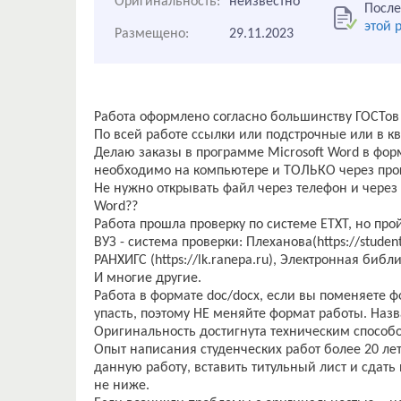
Оригинальность:
неизвестно
После
этой 
Размещено:
29.11.2023
Работа оформлено согласно большинству ГОСТов
По всей работе ссылки или подстрочные или в кв
Делаю заказы в программе Microsoft Word в форм
необходимо на компьютере и ТОЛЬКО через прог
Не нужно открывать файл через телефон и через
Word??
Работа прошла проверку по системе ЕТХТ, но пройд
ВУЗ - система проверки: Плеханова(https://student.r
РАНХИГС (https://lk.ranepa.ru), Электронная библиот
И многие другие.
Работа в формате doc/docx, если вы поменяете ф
упасть, поэтому НЕ меняйте формат работы. Наз
Оригинальность достигнута техническим способо
Опыт написания студенческих работ более 20 лет
данную работу, вставить титульный лист и сдать 
не ниже.