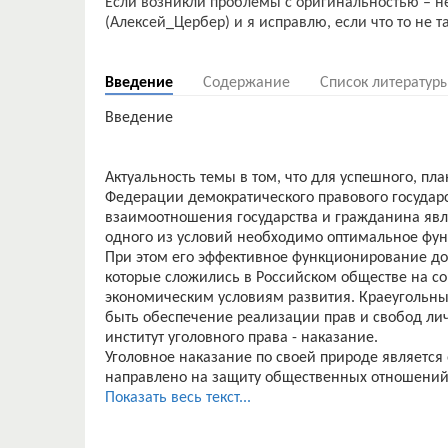
Если возникли проблемы с оригинальностью – н
(Алексей_Цербер) и я исправлю, если что то не т
Введение
Содержание
Список литератур
Введение
Актуальность темы в том, что для успешного, п
Федерации демократического правового государ
взаимоотношения государства и гражданина явля
одного из условий необходимо оптимальное фун
При этом его эффективное функционирование д
которые сложились в Российском обществе на со
экономическим условиям развития. Краеугольны
быть обеспечение реализации прав и свобод лич
институт уголовного права - наказание.
Уголовное наказание по своей природе является
направлено на защиту общественных отношений 
свете принципиально важное значение для обе
Показать весь текст...
законодательства является способность уголовн
совершения преступлений, то есть способность 