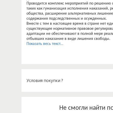
Проводится комплекс мероприятий по решению с
таких как гуманизация исполнения наказаний, 
общества, расширение альтернативных лишению
содержания подследственных и осужденных.
Вместе с тем в настоящее время в стране нет е
существующее нормативное правовое регулиров
адаптации не обеспечивают в полной мере реал
отбывших наказание в виде лишения свободы.
Наиболее проблематична реализация на практи
Показать весь текст...
поскольку действующим законодательством поря
Условия покупки ?
Не смогли найти п