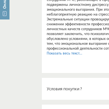
Сотрудники МЧС, работающие в сфер
подвержены личностному дистресс
эмоционального выгорания. При эт
неблагоприятную реакцию на стресс
Экстремальные ситуации провоцирую
снижении эффективности профессио
личностных качеств сотрудников МЧ
позволяет заключить, что психолог
обусловлено условиями, в которых 
тем, что эмоциональное выгорание 
профессиональной деятельности сот
проводить работу по профилактике и
Показать весь текст...
психолога дала результаты, он дол
Условия покупки ?