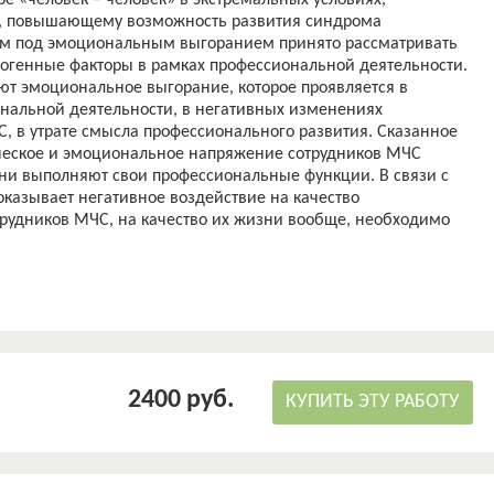
е «человек – человек» в экстремальных условиях,
у, повышающему возможность развития синдрома
ом под эмоциональным выгоранием принято рассматривать
огенные факторы в рамках профессиональной деятельности.
т эмоциональное выгорание, которое проявляется в
нальной деятельности, в негативных изменениях
С, в утрате смысла профессионального развития. Сказанное
ическое и эмоциональное напряжение сотрудников МЧС
они выполняют свои профессиональные функции. В связи с
оказывает негативное воздействие на качество
рудников МЧС, на качество их жизни вообще, необходимо
 снижению данного синдрома. Для того, что бы такая работа
жен знать специфику эмоционального выгорания сотрудников
2400 руб.
КУПИТЬ ЭТУ РАБОТУ