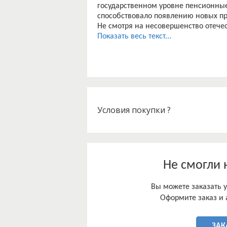
государственном уровне пенсионны
способствовало появлению новых пр
Не смотря на несовершенство отеч
задумываются и стремятся обеспечи
Показать весь текст...
способов сделать это – обратится к
важно знать не только принцип дея
Условия покупки ?
Не смогли 
Вы можете заказать у
Оформите заказ и 
ЗАК