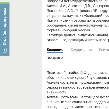
Вопросам негосударственного пенси
Алеева И.А., Алексеев Д.В., Дегтярев
Покачалова А.С., Рафикова Р.Р. и др
актуальных научных публикаций пос
При написании работы по избранной
обобщение, системно-структурный, 
формально-юридический.
Структура данной выпускной квали
Введение
Содержание
Списо
Введение
Политика Российской Федерации, как
обеспечивающих достойную жизнь и
Актуальность темы исследования оз
отражает важность, своевременнос
значимость.
Актуальность темы настоящего иссле
значимых мер социальной поддержк
последнее десятилетие пенсионная 