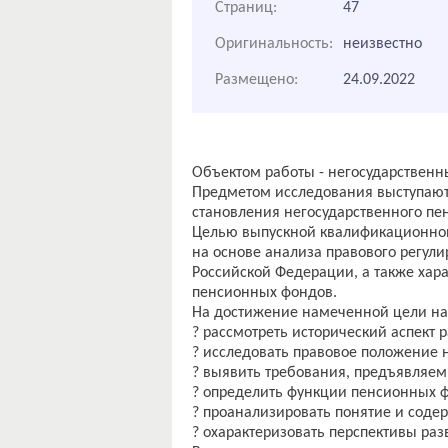
Страниц:
47
Оригинальность:
неизвестно
Размещено:
24.09.2022
Объектом работы - негосударствен
Предметом исследования выступают
становления негосударственного пе
Целью выпускной квалификационной
на основе анализа правового регул
Российской Федерации, а также хар
пенсионных фондов.
На достижение намеченной цели на
? рассмотреть исторический аспект 
? исследовать правовое положение 
? выявить требования, предъявляе
? определить функции пенсионных 
? проанализировать понятие и соде
? охарактеризовать перспективы ра