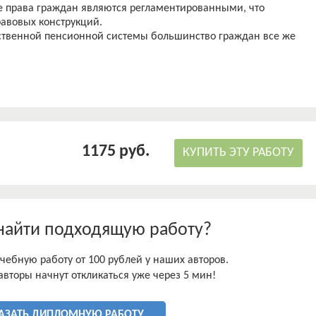
е права граждан являются регламентированными, что
авовых конструкций.
ественной пенсионной системы большинство граждан все же
ть себе достойную жизнь на пенсии. Одним из доступных
 помощи негосударственных пенсионных фондов. Для этого
тельности НПФ, но ключевые критерии, определяющие выбор
1175 руб.
КУПИТЬ ЭТУ РАБОТУ
найти подходящую работу?
чебную работу от 100 рублей у наших авторов.
авторы начнут откликаться уже через 5 мин!
АЗАТЬ ДИПЛОМНУЮ РАБОТУ