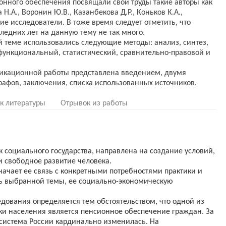
онного обеспечения посвящали свои труды такие авторы как
а Н.А., Воронин Ю.В., Казанбекова Д.Р., Коньков К.А.,
угие исследователи. В тоже время следует отметить, что
ледних лет на данную тему не так много.
 теме использовались следующие методы: анализ, синтез,
функциональный, статистический, сравнительно-правовой и
фикационной работы представлена введением, двумя
к литературы
Отрывок из работы
 социального государства, направлена на создание условий,
 свободное развитие человека.
начает ее связь с конкретными потребностями практики и
ть выбранной темы, ее социально-экономическую
дования определяется тем обстоятельством, что одной из
и населения является пенсионное обеспечение граждан. За
система России кардинально изменилась. На