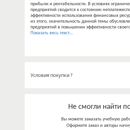
прибыли и рентабельности. В условиях огранич
предприятий сводится к состоянию неплатежесп
эффективности использования финансовых ресур
из этого, значительность данной темы обуслов
предприятий в повышении эффективности своего
труда. Исследование финансового результата пр
Показать весь текст...
Условия покупки ?
Не смогли найти п
Вы можете заказать учебную работ
Оформите заказ и авторы начну