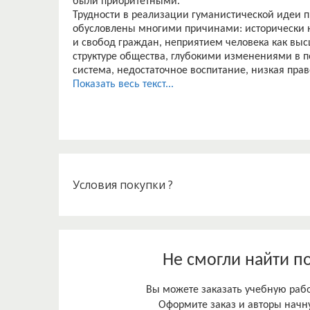
были приоритетными.
Трудности в реализации гуманистической идеи п
обусловлены многими причинами: исторически 
и свобод граждан, неприятием человека как вы
структуре общества, глубокими изменениями в п
система, недостаточное воспитание, низкая пра
нигилизм значительной части его населения и т.
Показать весь текст...
При этом доступ к достойным гарантиям в Росси
гражданина возможен только в том случае, если 
свободы путем установления определенных норм
соблюдением всеми гражданами, учреждениям
предписаний этих норм.
В настоящее время актуальным вопросом являетс
прав, свобод и законных интересов человека и 
Условия покупки ?
Социальное законодательство Российской Федер
ежегодно в них появляются и совсем новые пра
практику, выявить, насколько правовые новеллы
нарушают ли их право на социальное обеспечени
нетрудоспособности, безработице, в случае рожд
Не смогли найти п
Вы можете заказать учебную работ
Оформите заказ и авторы начну