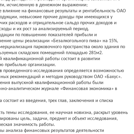
ти, исчисленную в денежном выражении;
 влияние на финансовые результаты и рентабельность ОАО
родукции, невысокие прочие доходы при имеющихся у
чих расходов и отрицательное сальдо прочих доходов и
сходы и их рост за анализируемый период.
ендации по повышению показателей прибыли и
чение цены реализации «Безалкогольного пива» на 15%,
ммерциализация парковочного пространства около здания по
пользуемых складских помещений площадью 281м2.
й квалификационной работы состоит в развитии
нию прибылью организации.
ов проведенного исследования определяется возможностью
нных рекомендаций и методик руководством ОАО «Бахус».
жения выпускной квалификационной работы были
учно-аналитическом журнале «Финансовая экономика» в
состоит из введения, трех глав, заключения и списка
ть темы исследования, ее научная новизна, раскрыт уровень
ированы цель, задачи, предмет и объект исследования,
ческая значимость работы.
овы анализа финансовых результатов деятельности