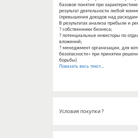
базовое понятие при характеристи
результат деятельности любой ком
(превышения доходов над расходами
В результатах анализа прибыли и р
? собственники бизнеса;
? потенциальные инвесторы по отде
вложений;
? менеджмент организации, для кот
безопасности» при принятии решени
борьбы)
? работники организации, для котор
Показать весь текст...
мест, выплаты заработной платы, по
? государство, для которого эконом
обеспечивает социальную стабильно
? конкуренты, для которых это возм
Актуальность выбранной темы заклю
целью деятельности коммерческих о
наиболее важными при анализе их 
Условия покупки ?
хозяйствования побуждают предпри
уровня рентабельности. Рост прибы
воспроизводства, решения проблем 
связи анализ показателей прибыли 