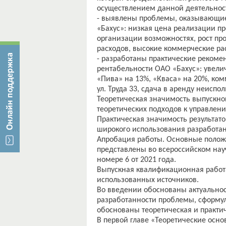
осуществлением данной деятельнос
- выявлены проблемы, оказывающие
«Бахус»: низкая цена реализации п
организации возможностях, рост про
расходов, высокие коммерческие ра
- разработаны практические реком
рентабельности ОАО «Бахус»: увели
«Пива» на 13%, «Кваса» на 20%, ко
ул. Труда 33, сдача в аренду неис
Теоретическая значимость выпускно
теоретических подходов к управле
Практическая значимость результат
широкого использования разработа
Апробация работы. Основные поло
представлены во всероссийском на
номере 6 от 2021 года.
Выпускная квалификационная работа 
использованных источников.
Во введении обоснованы актуальнос
разработанности проблемы, сформул
обоснованы теоретическая и практи
В первой главе «Теоретические осн