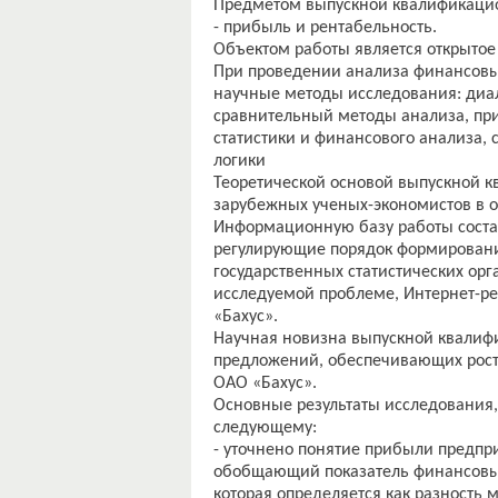
Предметом выпускной квалификацио
- прибыль и рентабельность.
Объектом работы является открытое
При проведении анализа финансовы
научные методы исследования: диал
сравнительный методы анализа, пр
статистики и финансового анализа,
логики
Теоретической основой выпускной к
зарубежных ученых-экономистов в 
Информационную базу работы соста
регулирующие порядок формирования
государственных статистических орг
исследуемой проблеме, Интернет-ре
«Бахус».
Научная новизна выпускной квалифи
предложений, обеспечивающих рост 
ОАО «Бахус».
Основные результаты исследования,
следующему:
- уточнено понятие прибыли предпр
обобщающий показатель финансовых
которая определяется как разность