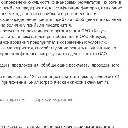
к определению сущности финансовых результатов, их роли в
ти прибыли предприятия, классификации факторов, влияющих
ются методы анализа прибыли и рентабельности
рское определение понятия прибыли, обобщена и дополнена
 на величину прибыли предприятия.
х результатов деятельности организации ОАО «Бахус»
ультатов и показателей рентабельности ОАО «Бахус»,
ионирования предприятия в современных условиях.
тные мероприятия, способствующие решить выявленные во
улучшения финансовых результатов деятельности ОАО
оды и предложения, обобщающие результаты проведенного
 изложена на 122 страницах печатного текста, содержит 32
 6 приложений. Библиографический список включает 71
к литературы
Отрывок из работы
й показатель деятельности коммерческой организации и