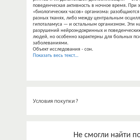
поведенческая активность в ночное время. При 
«биологических часов» организма: разобщаютс
разных тканях, либо между центральным осцил
гипоталамуса — и остальным организмом. Эти н
разрушений нейроэндокринных и поведенческих 
людей, но особенно характерны для больных пс
заболеваниями.
Объект исследования - сон.
Предмет исследования – современные методы и
Показать весь текст...
Задача - изучить на примере научных исследова
основы сна и современные методы исследовани
Условия покупки ?
Не смогли найти п