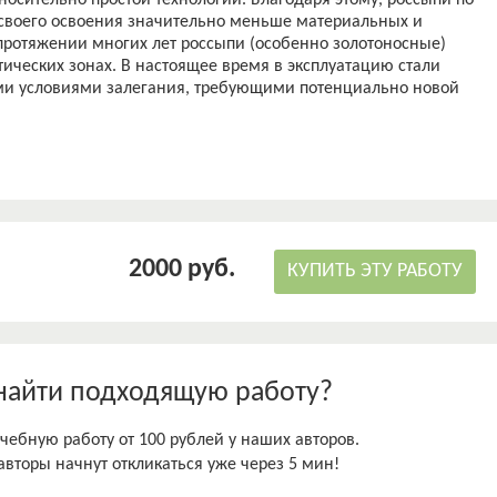
осительно простой технологии. Благодаря этому, россыпи по
 своего освоения значительно меньше материальных и
 протяжении многих лет россыпи (особенно золотоносные)
ических зонах. В настоящее время в эксплуатацию стали
ми условиями залегания, требующими потенциально новой
2000 руб.
КУПИТЬ ЭТУ РАБОТУ
найти подходящую работу?
чебную работу от 100 рублей у наших авторов.
авторы начнут откликаться уже через 5 мин!