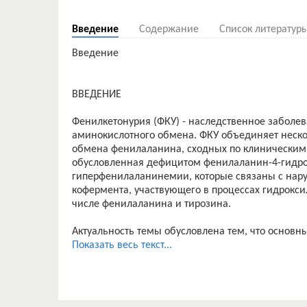
Введение
Содержание
Список литератур
Введение
ВВЕДЕНИЕ
Фенилкетонурия (ФКУ) - наследственное заболев
аминокислотного обмена. ФКУ объединяет неско
обмена фенилаланина, сходных по клиническим 
обусловленная дефицитом фенилаланин-4-гидрок
гиперфенилаланинемии, которые связаны с нару
кофермента, участвующего в процессах гидрокси
числе фенилаланина и тирозина.
Актуальность темы обусловлена тем, что основн
фенилкетонурией происходят через интернет-ма
Показать весь текст...
некоторые люди страдающие эти заболеванием п
стоимость их значительно выше.
По данным неонатального скрининга, распростр