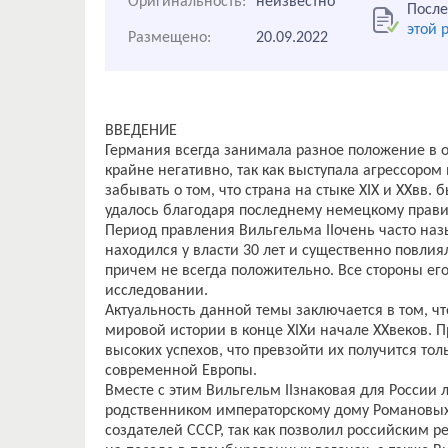
Оригинальность:
неизвестно
После
этой 
Размещено:
20.09.2022
ВВЕДЕНИЕ
Германия всегда занимала разное положение в 
крайне негативно, так как выступала агрессором 
забывать о том, что страна на стыке XIX и XXвв.
удалось благодаря последнему немецкому прави
Период правления Вильгельма IIочень часто наз
находился у власти 30 лет и существенно повли
причем не всегда положительно. Все стороны ег
исследовании.
Актуальность данной темы заключается в том, ч
мировой истории в конце XIXи начале XXвеков. 
высоких успехов, что превзойти их получится тол
современной Европы.
Вместе с этим Вильгельм IIзнаковая для России 
родственником императорскому дому Романовых.
создателей СССР, так как позволил российским 