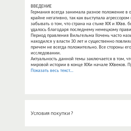
ВВЕДЕНИЕ
Германия всегда занимала разное положение в 
крайне негативно, так как выступала агрессором 
забывать о том, что страна на стыке XIX и XXвв.
удалось благодаря последнему немецкому прави
Период правления Вильгельма IIочень часто наз
находился у власти 30 лет и существенно повли
причем не всегда положительно. Все стороны ег
исследовании.
Актуальность данной темы заключается в том, ч
мировой истории в конце XIXи начале XXвеков. 
высоких успехов, что превзойти их получится тол
Показать весь текст...
современной Европы.
Вместе с этим Вильгельм IIзнаковая для России 
родственником императорскому дому Романовых.
создателей СССР, так как позволил российским 
на поезде в пломбированных вагонах, а также 
сепаратного Брестского мира.
Исследованию политики Германии при Вильгель
Условия покупки ?
Российско-германские отношения заняли отнош
глубокой ненависти до двух мировых войн. Вся 
Говорова «Российско-германские отношения в ко