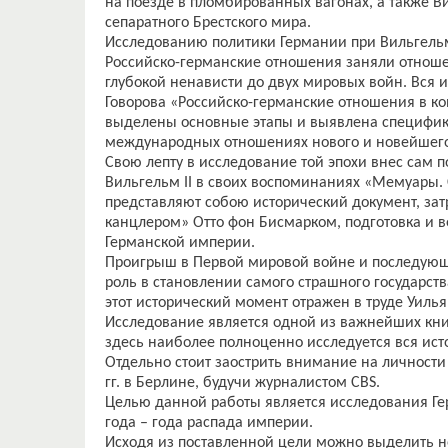
на поезде в пломбированных вагонах, а также 
сепаратного Брестского мира.
Исследованию политики Германии при Вильгель
Российско-германские отношения заняли отнош
глубокой ненависти до двух мировых войн. Вся 
Говорова «Российско-германские отношения в ко
выделены основные этапы и выявлена специфик
международных отношениях нового и новейшег
Свою лепту в исследование той эпохи внес сам
Вильгельм II в своих воспоминаниях «Мемуары.
представляют собою исторический документ, за
канцлером» Отто фон Бисмарком, подготовка и в
Германской империи.
Проигрыш в Первой мировой войне и последующ
роль в становлении самого страшного государств
этот исторический момент отражен в труде Уиль
Исследование является одной из важнейших кни
здесь наиболее полноценно исследуется вся исто
Отдельно стоит заострить внимание на личности
гг. в Берлине, будучи журналистом CBS.
Целью данной работы является исследования Гер
года – года распада империи.
Исходя из поставленной цели можно выделить н