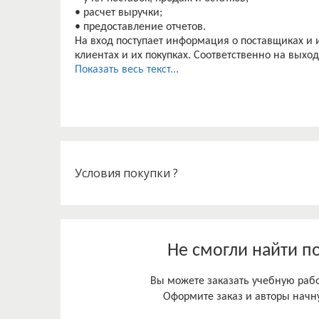
• расчет выручки;
• предоставление отчетов.
На вход поступает информация о поставщиках и и
клиентах и их покупках. Соответственно на выхо
продажам и результаты запросов по покупкам.
Показать весь текст...
Условия покупки ?
Не смогли найти п
Вы можете заказать учебную работ
Оформите заказ и авторы начну