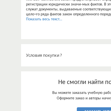
регистрации юридически значи-мых фактов. В эт
служат документы, выдаваемые соответствующим
цело¬го ряда фактов закон определенного порядк
устанавливает (например, факта нахождения на 
Показать весь текст...
Условия покупки ?
Не смогли найти п
Вы можете заказать учебную работ
Оформите заказ и авторы начну