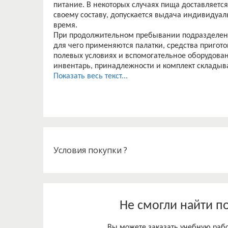
питание. В некоторых случаях пища доставляется
своему составу, допускается выдача индивидуа
время.
При продолжительном пребывании подразделени
для чего применяются палатки, средства пригот
полевых условиях и вспомогательное оборудовани
инвентарь, принадлежности и комплект складыва
ванн для мытья столовой посуды, и приборов, и 
Показать весь текст...
Условия покупки ?
Не смогли найти п
Вы можете заказать учебную работ