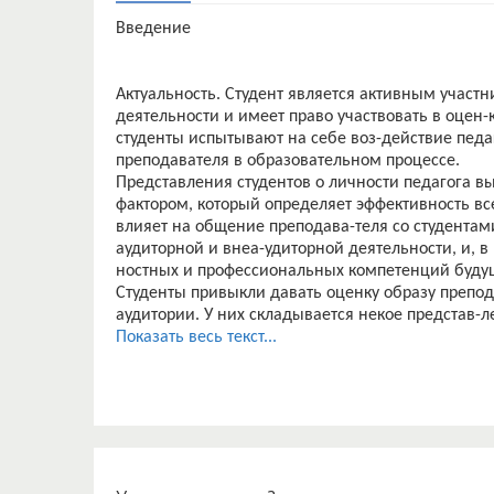
Введение
Актуальность. Студент является активным участ
деятельности и имеет право участвовать в оцен
студенты испытывают на себе воз-действие педа
преподавателя в образовательном процессе.
Представления студентов о личности педагога
фактором, который определяет эффективность вс
влияет на общение преподава-теля со студентам
аудиторной и внеа-удиторной деятельности, и, в
ностных и профессиональных компетенций будущ
Студенты привыкли давать оценку образу препод
аудитории. У них складывается некое представ-
преподаватель или неуспешный. Кроме того, у с
Показать весь текст...
том, какой именно пре-подаватель будет эффект
деятельности.
Мнение о преподавателе складывается из целог
качеств человека, причем ценность того или иног
а от курса к курсу количество значимых качеств
изме-ниться.
Современный преподаватель высшей школы уже 