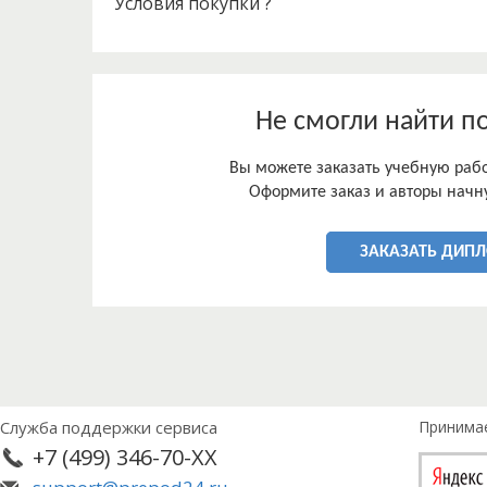
Условия покупки ?
информации, он должен быть педагогом, психоло
эффективность его педагогической деятельности.
преподавания влияет и авторитет самого преподав
фессионального, педагогического и личностного 
ходе взаимоотношений с коллегами, студентами 
Не смогли найти п
Вы можете заказать учебную работ
Оформите заказ и авторы начну
ЗАКАЗАТЬ ДИП
Служба поддержки сервиса
Принима
+7 (499) 346-70-XX