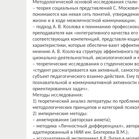
Методологической основой исследования стали:
– теория социальных представлений С. Москович
понимаются как некая сеть понятий, утвержден
жизни и в ходе межличностной коммуникации;
– подход А. В. Козлова к пониманию профессион
преподавателя как «интегративного качества его
соответствующих компетенций, представля-ющи
характеристики, которые обеспечи-вают эффекти
мнению А. В. Козло-ва структуру эффективного п
ционально-деятельностный, аксиологический и
– теоретические исследования о студенческом во
«студент рассматривается как активный, самост
субъект педагогического взаимо-действия. Ему
познавательной и коммуникативной активности 
ориентированных задач».
Методы исследования:
1) теоретический анализ литературы по проблем
методологических принципов и категорий психол
2) эмпирические методы:
– анкетирование (авторская анкета);
– методика «Личностный дифференциал», авторы 
адаптированный в НИИ им. Бехтерева В.М.);
– ассоциативный эксперимент А.Р. Лурия в моди