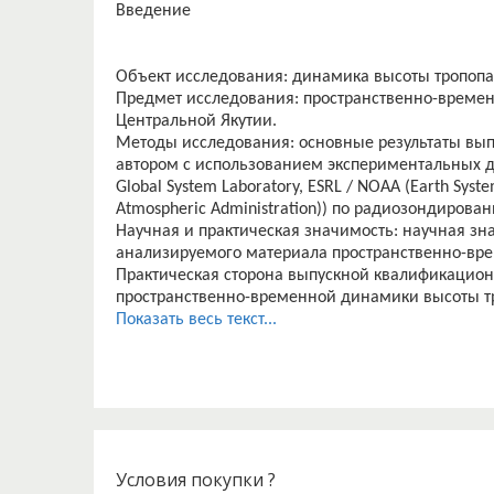
Введение
Объект исследования: динамика высоты тропопа
Предмет исследования: пространственно-време
Центральной Якутии.
Методы исследования: основные результаты вы
автором с использованием экспериментальных д
Globаl System Lаborаtory, ESRL / NOАА (Eаrth Syste
Аtmospheric Аdministrаtion)) по радиозондирова
Научная и практическая значимость: научная з
анализируемого материала пространственно-вре
Практическая сторона выпускной квалификацион
пространственно-временной динамики высоты тр
Якутии. Полученные результаты могут использо
Показать весь текст...
по данной тематике.
Личный вклад автора: автор принимал участие в
Условия покупки ?