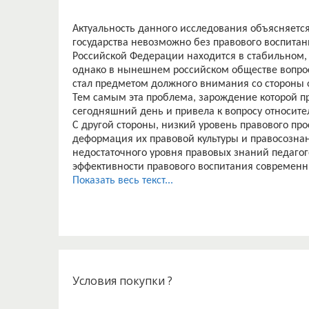
Актуальность данного исследования объясняется 
государства невозможно без правового воспитан
Российской Федерации находится в стабильном
однако в нынешнем российском обществе вопрос
стал предметом должного внимания со стороны 
Тем самым эта проблема, зарождение которой пр
сегодняшний день и привела к вопросу относит
С другой стороны, низкий уровень правового пр
деформация их правовой культуры и правосознан
недостаточного уровня правовых знаний педагог
эффективности правового воспитания современн
направлений в деятельности образовательных 
Показать весь текст...
Изучив труды О.В. Кириченко, О.А. Долгополова, В
Лаварслановой, З.Н. Каландаришвили, И.Ю. Блясов
Ермоленко и других ученых, можно констатироват
воспитания в нынешнем обществе связан с нед
сосредоточенных на развитие правового воспит
Условия покупки ?