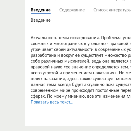
Введение
Содержание
Список литератур
Введение
Актуальность темы исследования. Проблема уго
сложных и многогранных в уголовно - правовой 
утрачивает своей актуальности в современных ус
разработана и вокруг ее существует множество р
себе различных мыслителей, ведь она является 
правовой науке «ее значение определяется тем, 
всего угрозой и применением наказания». Не ме
целях наказания, здесь также существует множе
данная тема всегда будет актуально пока существу
современном мире происходят постоянные перем
сферах. По моему мнению, все эти изменения г
наказание. Мы живем в информационном общест
Показать весь текст...
преступлений, не существовавшие ранее, вследст
корректировках меры наказания. Необходимо со
повышения эффективности ее функционировани
Вопросы наказания, его принципы, функции и ви