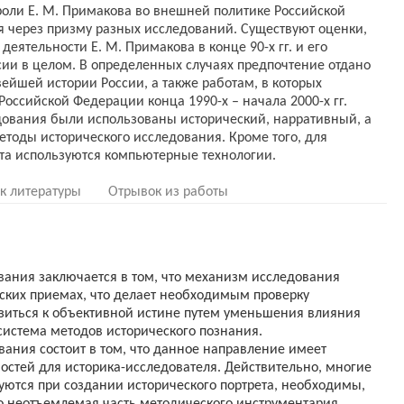
роли Е. М. Примакова во внешней политике Российской
я через призму разных исследований. Существуют оценки,
еятельности Е. М. Примакова в конце 90-х гг. и его
и в целом. В определенных случаях предпочтение отдано
йшей истории России, а также работам, в которых
оссийской Федерации конца 1990-х – начала 2000-х гг.
дования были использованы исторический, нарративный, а
етоды исторического исследования. Кроме того, для
к литературы
Отрывок из работы
вания заключается в том, что механизм исследования
еских приемах, что делает необходимым проверку
зиться к объективной истине путем уменьшения влияния
система методов исторического познания.
вания состоит в том, что данное направление имеет
остей для историка-исследователя. Действительно, многие
уются при создании исторического портрета, необходимы,