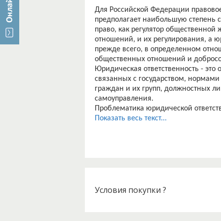
Для Российской Федерации правовое
предполагает наибольшую степень с
право, как регулятор общественной 
отношений, и их регулирования, а 
прежде всего, в определенном отно
общественных отношений и добросо
Юридическая ответственность - эт
связанных с государством, нормам
граждан и их групп, должностных ли
самоуправления.
Проблематика юридической ответст
теорией государства и права. Раскр
Показать весь текст...
сборников, научных изданий, и дру
науке нет общего мнения, что след
Современный этап развития законод
понятия и принципов юридической от
нуждается в новых исследованиях, ц
юридической ответственности.
Условия покупки ?