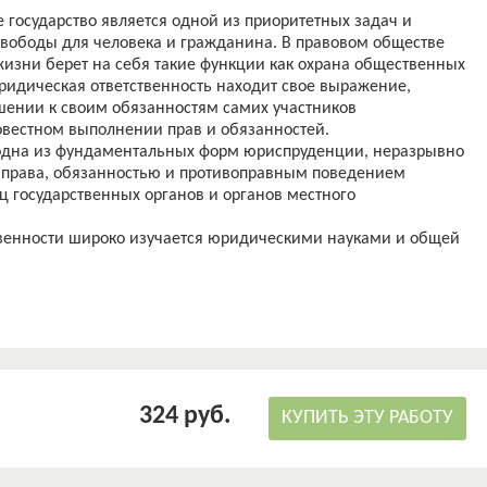
 государство является одной из приоритетных задач и
вободы для человека и гражданина. В правовом обществе
жизни берет на себя такие функции как охрана общественных
юридическая ответственность находит свое выражение,
шении к своим обязанностям самих участников
вестном выполнении прав и обязанностей.
о одна из фундаментальных форм юриспруденции, неразрывно
и права, обязанностью и противоправным поведением
ц государственных органов и органов местного
венности широко изучается юридическими науками и общей
ытию этого вопроса посвящено большое количество статей,
гих работ. При этом на сегодняшний день в юридической
ует понимать под юридической ответственностью.
ательства и правовой теории характеризуется изменениями
ветственности. В результате этого правовая теория
ель которых - раскрытие и систематизация видов
324 руб.
КУПИТЬ ЭТУ РАБОТУ