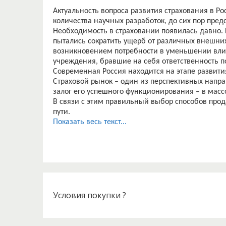
Актуальность вопроса развития страхования в Ро
количества научных разработок, до сих пор пред
Необходимость в страховании появилась давно. К
пытались сократить ущерб от различных внешних
возникновением потребности в уменьшении влия
учреждения, бравшие на себя ответственность п
Современная Россия находится на этапе развит
Страховой рынок – один из перспективных напра
залог его успешного функционирования – в массо
В связи с этим правильный выбор способов прод
пути.
Тема является актуальной, потому что агентский
Показать весь текст...
одним из основных каналов продаж в страхован
страховом рынке, страховая организация должна
Условия покупки ?